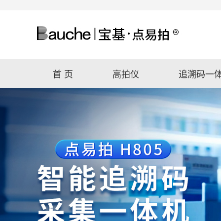
首 页
高拍仪
追溯码一