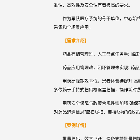
准性、高效性及安全性有着极高的要求。
作为军队医疗系统的骨干单位，中心始
采集和全场景应用。
【需求介绍】
药品存储管理难，人工盘点任务重: 临
药品应用管理难，闭环管理未实现: 药
用药高峰期效率低，患者体验待提升 
多依赖于手持式扫码枪逐盒扫描，操作耗时
用药安全保障与政策合规性需加强 确
对药品追溯信息"应扫尽扫、能接尽接"的政
【案例详情】
批量扫码，效率飞跃：设备支持批量扫描