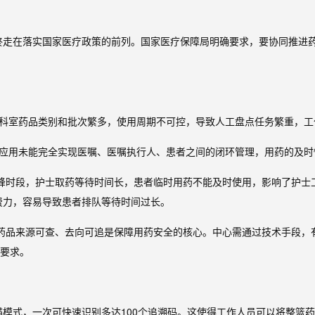
终走在落实国家医疗政策的前列。国家医疗保障局明确要求，要协同推进
床科室药品类别和批次繁多，使用周期不可控，导致人工盘点任务繁重，
品应用未能完全实现医嘱、医嘱执行人、患者之间的闭环管理，用药的及
高峰时段，护士取药等待时间长，患者临时用药不能及时使用，影响了护士
费力，容易导致患者排队等待时间过长。
保药品来源可查、去向可追是保障用药安全的核心。中心需通过技术手段，
策要求。
模式，一次可快速识别多达100个追溯码。这使得工作人员可以将整篮