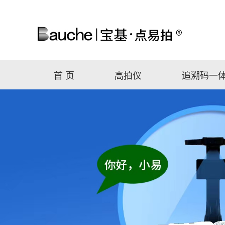
首 页
高拍仪
追溯码一