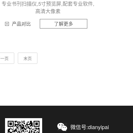
专业书刊扫描仪,5寸预览屏,配套专业软件,
高清大像素
产品对比
了解更多
下一页
末页
微信号:dianyipai