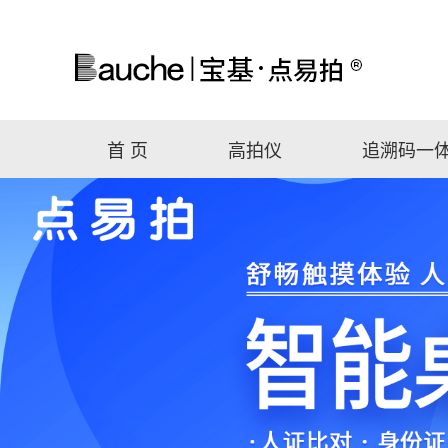
首 页
高拍仪
追溯码一