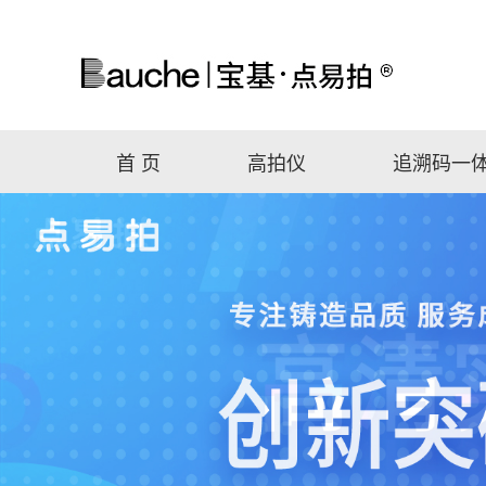
首 页
高拍仪
追溯码一