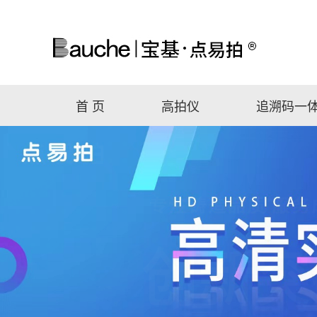
首 页
高拍仪
追溯码一