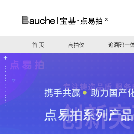
首 页
高拍仪
追溯码一