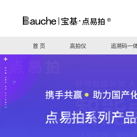
首 页
高拍仪
追溯码一