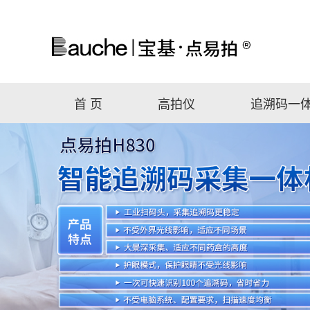
首 页
高拍仪
追溯码一