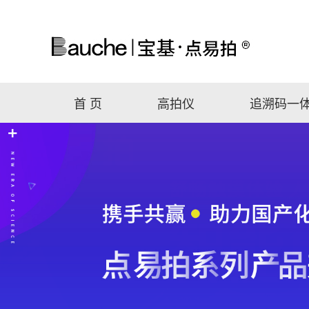
首 页
高拍仪
追溯码一